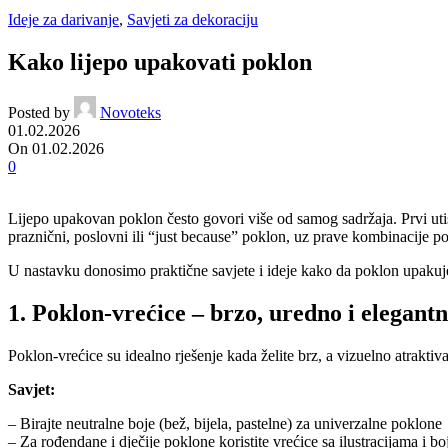
Ideje za darivanje
,
Savjeti za dekoraciju
Kako lijepo upakovati poklon
Posted by
Novoteks
01.02.2026
On 01.02.2026
0
Lijepo upakovan poklon često govori više od samog sadržaja. Prvi utis
praznični, poslovni ili “just because” poklon, uz prave kombinacije po
U nastavku donosimo praktične savjete i ideje kako da poklon upakujete
1. Poklon-vrećice – brzo, uredno i elegant
Poklon‑vrećice su idealno rješenje kada želite brz, a vizuelno atrakti
Savjet:
– Birajte neutralne boje (bež, bijela, pastelne) za univerzalne poklone
– Za rođendane i dječije poklone koristite vrećice sa ilustracijama i b