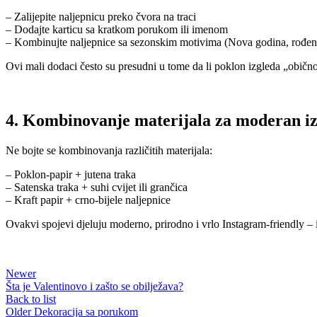
– Zalijepite naljepnicu preko čvora na traci
– Dodajte karticu sa kratkom porukom ili imenom
– Kombinujte naljepnice sa sezonskim motivima (Nova godina, rođen
Ovi mali dodaci često su presudni u tome da li poklon izgleda „običn
4. Kombinovanje materijala za moderan iz
Ne bojte se kombinovanja različitih materijala:
– Poklon‑papir + jutena traka
– Satenska traka + suhi cvijet ili grančica
– Kraft papir + crno‑bijele naljepnice
Ovakvi spojevi djeluju moderno, prirodno i vrlo Instagram‑friendly – i
Newer
Šta je Valentinovo i zašto se obilježava?
Back to list
Older
Dekoracija sa porukom