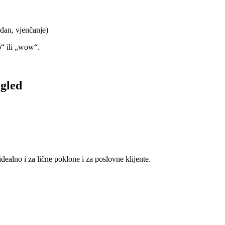
dan, vjenčanje)
o“ ili „wow“.
gled
dealno i za lične poklone i za poslovne klijente.