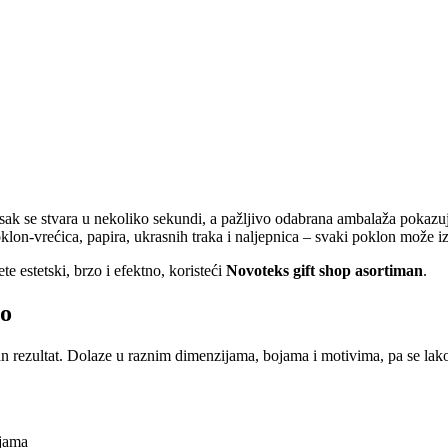
ak se stvara u nekoliko sekundi, a pažljivo odabrana ambalaža pokazuje 
klon‑vrećica, papira, ukrasnih traka i naljepnica – svaki poklon može i
 estetski, brzo i efektno, koristeći
Novoteks gift shop asortiman
.
no
van rezultat. Dolaze u raznim dimenzijama, bojama i motivima, pa se lak
ojama