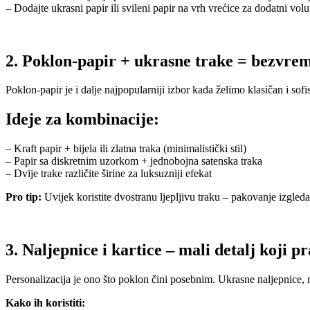
– Dodajte ukrasni papir ili svileni papir na vrh vrećice za dodatni vo
2. Poklon-papir + ukrasne trake = bezvrem
Poklon‑papir je i dalje najpopularniji izbor kada želimo klasičan i sofis
Ideje za kombinacije:
– Kraft papir + bijela ili zlatna traka (minimalistički stil)
– Papir sa diskretnim uzorkom + jednobojna satenska traka
– Dvije trake različite širine za luksuzniji efekat
Pro tip:
Uvijek koristite dvostranu ljepljivu traku – pakovanje izgleda 
3. Naljepnice i kartice – mali detalj koji p
Personalizacija je ono što poklon čini posebnim. Ukrasne naljepnice, m
Kako ih koristiti: